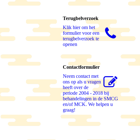
Terugbelverzoek
Klik hier om het
formulier voor een
terugbelverzoek te
openen
Contactformulier
Neem contact met
ons op als u vragen
heeft over de
periode 2004 - 2018 bij
behandelingen in de SMCG
en/of MCK. We helpen u
graag!